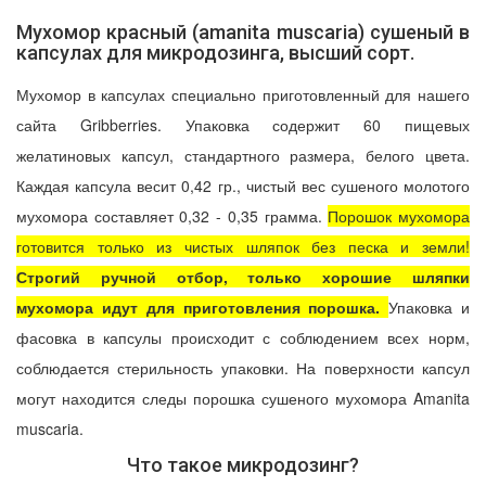
Мухомор красный (amanita muscaria) сушеный в
капсулах для микродозинга, высший сорт.
Мухомор в капсулах специально приготовленный для нашего
сайта Gribberries. Упаковка содержит 60 пищевых
желатиновых капсул, стандартного размера, белого цвета.
Каждая капсула весит 0,42 гр., чистый вес сушеного молотого
мухомора составляет 0,32 - 0,35 грамма.
Порошок мухомора
готовится только из чистых шляпок без песка и земли!
Строгий ручной отбор, только хорошие шляпки
мухомора идут для приготовления порошка.
Упаковка и
фасовка в капсулы происходит с соблюдением всех норм,
соблюдается стерильность упаковки. На поверхности капсул
могут находится следы порошка сушеного мухомора Amanita
muscaria.
Что такое микродозинг?