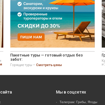
Пакетные туры — готовый отдых без
Г
забот:
и
Кр
ом
и 
Горящие туры —
Смотреть цены
сайта
Мы в соцсетях
с
Телеграм: Грибы, Ягоды