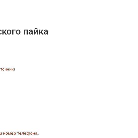
ского пайка
точник
)
ш номер телефона
.