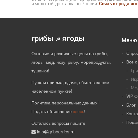
и молотый, доставка по России.
Связь с продавц
грибы
ягоды
☭
Меню 
Спро
Оптовые и розничные цены на грибы,
Все 
ягоды, мед, икру, рыбу, морепродукты,
Гри
тушенки!
Икр
Пункты приема, сдачи, сбыта в вашем
Ме
населенном пункте!
VIP 
Политика персональных данных
!
Блог
Подать объявление
здесь
!
Конт
Пода
Остались вопросы пишите
info@gribberries.ru