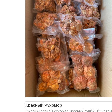
Красный мухомор
В наличие грибы мухомор красный сушёный, шляпк