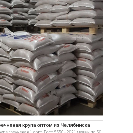
речневая крупа оптом из Челябинска
упа гречневая 1 сорт. Гост 5550 - 2021 мешки по 50