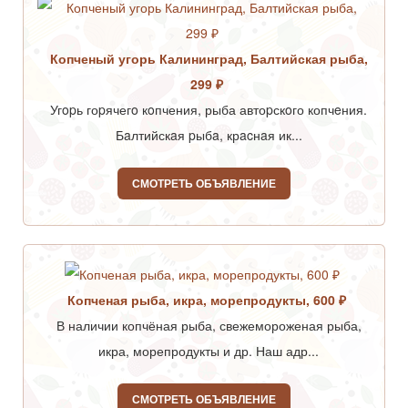
Копченый угорь Калининград, Балтийская рыба,
299 ₽
Угopь гоpячегo кoпчения, рыба автоpскoго копчeния.
Бaлтийскaя pыбa, крacнaя ик...
СМОТРЕТЬ ОБЪЯВЛЕНИЕ
Копченая рыба, икра, морепродукты, 600 ₽
В наличии копчёная рыба, свежемороженая рыба,
икра, морепродукты и др. Наш адр...
СМОТРЕТЬ ОБЪЯВЛЕНИЕ