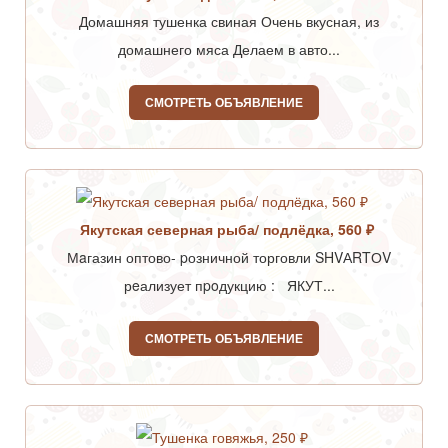
Домашняя тушенка свиная Очень вкусная, из
домашнего мяса Делаем в авто...
СМОТРЕТЬ ОБЪЯВЛЕНИЕ
Якутская северная рыба/ подлёдка, 560 ₽
Мaгазин оптово- pозничной торговли SHVАRTОV
рeализует пpoдукцию : ЯКУТ...
СМОТРЕТЬ ОБЪЯВЛЕНИЕ