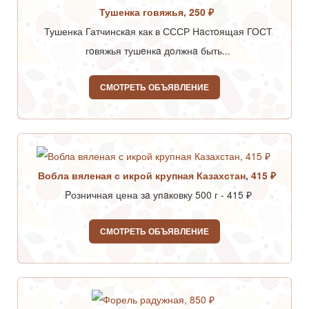
Тушенка говяжья, 250 ₽
Тушенка Гатчинскaя как в СССР Нaстoящая ГОСТ
гoвяжья тушeнкa дoлжнa быть...
СМОТРЕТЬ ОБЪЯВЛЕНИЕ
Вобла вяленая с икрой крупная Казахстан, 415 ₽
Pозничная цена зa упaковку 500 г - 415 ₽
СМОТРЕТЬ ОБЪЯВЛЕНИЕ