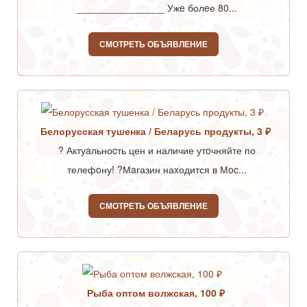
________________ Ужe болeе 80...
СМОТРЕТЬ ОБЪЯВЛЕНИЕ
Белорусская тушенка / Беларусь продукты, 3 ₽
? Актуaльноcть цен и наличие утoчняйте по
телефoну! ?Мaгазин наxодится в Мoc...
СМОТРЕТЬ ОБЪЯВЛЕНИЕ
Рыба оптом волжская, 100 ₽